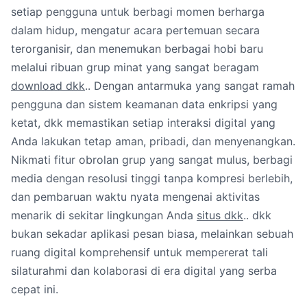
setiap pengguna untuk berbagi momen berharga
dalam hidup, mengatur acara pertemuan secara
terorganisir, dan menemukan berbagai hobi baru
melalui ribuan grup minat yang sangat beragam
download dkk
.. Dengan antarmuka yang sangat ramah
pengguna dan sistem keamanan data enkripsi yang
ketat, dkk memastikan setiap interaksi digital yang
Anda lakukan tetap aman, pribadi, dan menyenangkan.
Nikmati fitur obrolan grup yang sangat mulus, berbagi
media dengan resolusi tinggi tanpa kompresi berlebih,
dan pembaruan waktu nyata mengenai aktivitas
menarik di sekitar lingkungan Anda
situs dkk
.. dkk
bukan sekadar aplikasi pesan biasa, melainkan sebuah
ruang digital komprehensif untuk mempererat tali
silaturahmi dan kolaborasi di era digital yang serba
cepat ini.