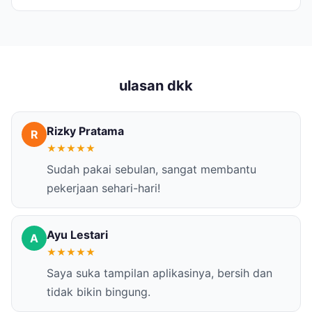
ulasan dkk
Rizky Pratama
R
★
★
★
★
★
Sudah pakai sebulan, sangat membantu
pekerjaan sehari-hari!
Ayu Lestari
A
★
★
★
★
★
Saya suka tampilan aplikasinya, bersih dan
tidak bikin bingung.