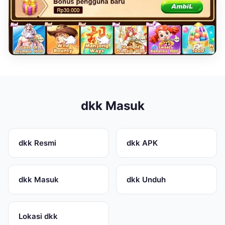
dkk Masuk
dkk Resmi
dkk APK
dkk Masuk
dkk Unduh
Lokasi dkk