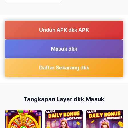
Unduh APK dkk APK
Masuk dkk
Daftar Sekarang dkk
Tangkapan Layar dkk Masuk