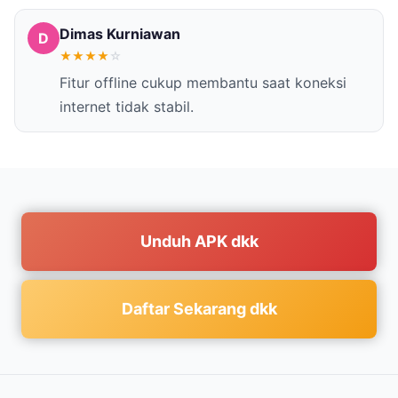
Dimas Kurniawan
D
★
★
★
★
☆
Fitur offline cukup membantu saat koneksi
internet tidak stabil.
Unduh APK dkk
Daftar Sekarang dkk