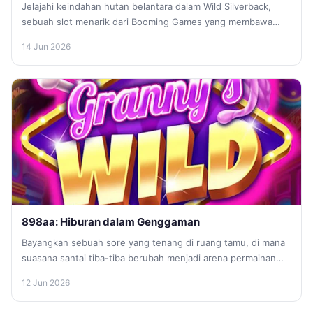
Jelajahi keindahan hutan belantara dalam Wild Silverback,
sebuah slot menarik dari Booming Games yang membawa
Anda 898aa langsung ke jantung...
14 Jun 2026
898aa: Hiburan dalam Genggaman
Bayangkan sebuah sore yang tenang di ruang tamu, di mana
suasana santai tiba-tiba berubah menjadi arena permainan
yang penuh warna...
12 Jun 2026