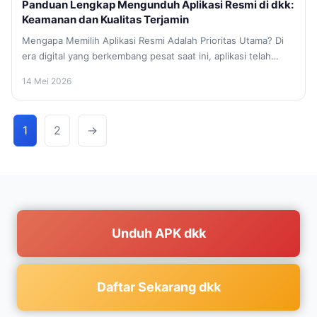
Panduan Lengkap Mengunduh Aplikasi Resmi di dkk:
Keamanan dan Kualitas Terjamin
Mengapa Memilih Aplikasi Resmi Adalah Prioritas Utama? Di
era digital yang berkembang pesat saat ini, aplikasi telah
menjadi bagian yang...
14 Mei 2026
1
2
→
Unduh APK dkk
Daftar Sekarang dkk