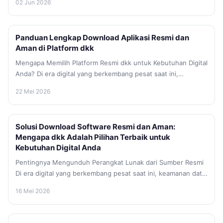
02 Jun 2026
Panduan Lengkap Download Aplikasi Resmi dan
Aman di Platform dkk
Mengapa Memilih Platform Resmi dkk untuk Kebutuhan Digital
Anda? Di era digital yang berkembang pesat saat ini,
keamanan data dan...
22 Mei 2026
Solusi Download Software Resmi dan Aman:
Mengapa dkk Adalah Pilihan Terbaik untuk
Kebutuhan Digital Anda
Pentingnya Mengunduh Perangkat Lunak dari Sumber Resmi
Di era digital yang berkembang pesat saat ini, keamanan data
pribadi menjadi prioritas...
16 Mei 2026