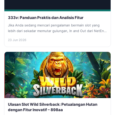
333v: Panduan Praktis dan Analisis Fitur
Jika Anda sedang mencari pengalaman bermain slot yang
lebih dari sekadar memutar gulungan, In and Out dari NetEnt
mungkin adalah...
23 Jun 2026
Ulasan Slot Wild Silverback: Petualangan Hutan
dengan Fitur Inovatif – 898aa