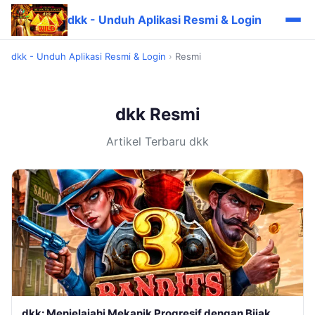
dkk - Unduh Aplikasi Resmi & Login
dkk - Unduh Aplikasi Resmi & Login
›
Resmi
dkk Resmi
Artikel Terbaru dkk
dkk: Menjelajahi Mekanik Progresif dengan Bijak